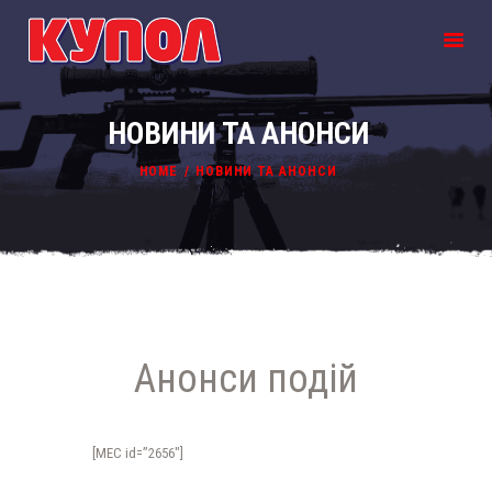
НОВИНИ ТА АНОНСИ
ПРО НАС
HOME
НОВИНИ ТА АНОНСИ
РУБЕЖІ
ОРЕНДА ЗБРОЇ
ПОДАРУНКОВІ
СЕРТИФІКАТИ
ПРОГРАМИ ТА
КОРПОРАТИВИ
КОНТАКТИ
Анонси подій
НОВИНИ
[MEC id=”2656″]