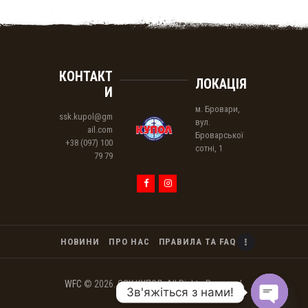
КОНТАКТ
ЛОКАЦІЯ
И
м. Бровари,
ssk.kupol@gm
вул.
ail.com
Броварської
+38 (097) 100
сотнi, 1
79 79
НОВИНИ
ПРО НАС
ПРАВИЛА ТА FAQ
WFC
© 2026. ССК КУПОЛ. All Rights Reserved.
Зв'яжіться з нами!