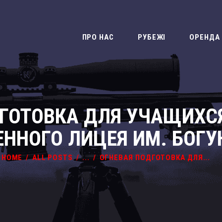
ПРО НАС
РУБЕЖІ
ПРО НАС
РУБЕЖІ
ОРЕНДА 
ОРЕНДА ЗБРОЇ
ПОДАРУНКОВІ
СЕРТИФІКАТИ
ГОТОВКА ДЛЯ УЧАЩИХС
ПРОГРАМИ ТА
ЕННОГО ЛИЦЕЯ ИМ. БОГУ
КОРПОРАТИВИ
КОНТАКТИ
HOME
ALL POSTS
...
ОГНЕВАЯ ПОДГОТОВКА ДЛЯ...
НОВИНИ