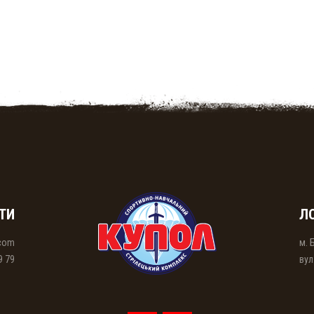
ТИ
Л
.com
м. 
9 79
вул