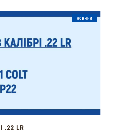
НОВИНИ
І .22 LR