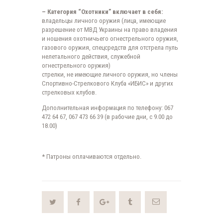
– Категория “Охотники” включает в себя:
владельцы личного оружия (лица, имеющие
разрешение от МВД Украины на право владения
и ношения охотничьего огнестрельного оружия,
газового оружия, спецсредств для отстрела пуль
нелетального действия, служебной
огнестрельного оружия)
стрелки, не имеющие личного оружия, но члены
Спортивно-Стрелкового Клуба «ИБИС» и других
стрелковых клубов.
Дополнительная информация по телефону: 067
472 64 67, 067 473 66 39 (в рабочие дни, с 9.00 до
18.00)
* Патроны оплачиваются отдельно.