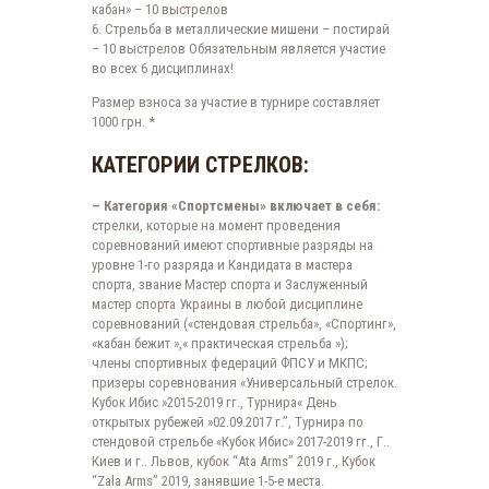
кабан» – 10 выстрелов
6. Стрельба в металлические мишени – постирай
– 10 выстрелов Обязательным является участие
во всех 6 дисциплинах!
Размер взноса за участие в турнире составляет
1000 грн. *
КАТЕГОРИИ СТРЕЛКОВ:
– Категория «Спортсмены» включает в себя:
стрелки, которые на момент проведения
соревнований имеют спортивные разряды на
уровне 1-го разряда и Кандидата в мастера
спорта, звание Мастер спорта и Заслуженный
мастер спорта Украины в любой дисциплине
соревнований («стендовая стрельба», «Спортинг»,
«кабан бежит »,« практическая стрельба »);
члены спортивных федераций ФПСУ и МКПС;
призеры соревнования «Универсальный стрелок.
Кубок Ибис »2015-2019 гг., Турнира« День
открытых рубежей »02.09.2017 г.”, Турнира по
стендовой стрельбе «Кубок Ибис» 2017-2019 гг., Г..
Киев и г.. Львов, кубок “Ata Arms” 2019 г., Кубок
“Zala Arms” 2019, занявшие 1-5-е места.