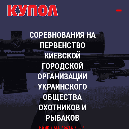
СОРЕВНОВАНИЯ НА
ПРО НАС
ПЕРВЕНСТВО
РУБЕЖІ
КИЕВСКОЙ
ОРЕНДА ЗБРОЇ
ПОДАРУНКОВІ
ГОРОДСКОЙ
СЕРТИФІКАТИ
ОРГАНИЗАЦИИ
ПРОГРАМИ ТА
УКРАИНСКОГО
КОРПОРАТИВИ
КОНТАКТИ
ОБЩЕСТВА
НОВИНИ
ОХОТНИКОВ И
РЫБАКОВ
HOME
ALL POSTS
...